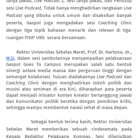
tanya jawab,
Live Podcast
2, Sesi tanya jawab, dan Penutup
sesi Live Podcast. Tidak hanya menghadirkan rangkaian
Live
Podcast
yang dibuka untuk umum dan disaksikan banyak
peserta, Gaspol juga mengadakan sesi
Coaching Clinic
dengan tiga topik bahasan menarik dan relevan di tiga
ruangan FISIP UNS secara bersamaan.
Rektor Universitas Sebelas Maret, Prof. Dr. Hartono, dr.,
M.Si
. dalam sesi sambutannya menyampaikan pelaksanaan
Gaspol Goes To Campus merupakan salah satu bentuk
sinergi antara media massa dan perguruan tinggi dengan
semangat kolaborasi. Tujuan diadakannya
Live Podcast
dan
Coaching Clinic
dengan menghadirkan tokoh politik dan
musisi atau seniman di era kini, diharapkan para peserta
dapat menjadi inisiator konten kreator bertanggung jawab
dan komunikator politik beretika dengan pemikiran kritis,
sehingga mampu membentuk narasi sehat di masa depan.
Sebagai bentuk terima kasih, Rektor Universitas
Sebelas Maret memberikan sebuah cinderamata pada
Kepala Redaktur Pelaksana Kompas. Sesi dilanjutkan