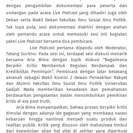
dengan pengambilan dokumentasi para peserta dan
undangan pada acara
Live Podcast
yang dihadiri juga oleh
Dekan serta Wakil Dekan Fakultas Ilmu Sosial Ilmu Politik.
Tak lupa pula, sesi dokumentasi diakhiri dengan arahan
oleh pemandu acara untuk memasuki sesi inti kegiatan
yakni
Live Podcast
bersama dua pembicara.
Live Podcast
pertama dipandu oleh Moderator,
Tatang Guritno. Pada sesi ini, terdapat sesi diskusi menarik
bersama Aria Bima dengan topik diskusi “Bagaimana
Berpikir Kritis Membentuk Regulasi Berdampak dan
Kredibilitas Pemimpin”. Pembicara dengan latar belakang
amanah sebagai Wakil Komisi 2 Dewan Perwakilan Rakyat
dan Alumni Fakultas Ilmu Sosial Ilmu Politik Universitas
Gadjah Mada memberikan kesadaran dan pemahaman
berdasarkan pengalaman dalam menumbuhkan pemikiran
kritis di era post truth.
Aria Bima menyampaikan, bahwa proses berpikir kritis
dimulai dengan adanya ide gagasan yang membawa narasi
kebaruan hingga nantinya menjadi suatu produk dan
realitas publik. Kritik yang disusun oleh mahasiswa timbul
dari kepedulian akan hal vital di sekitar yang diperkuat