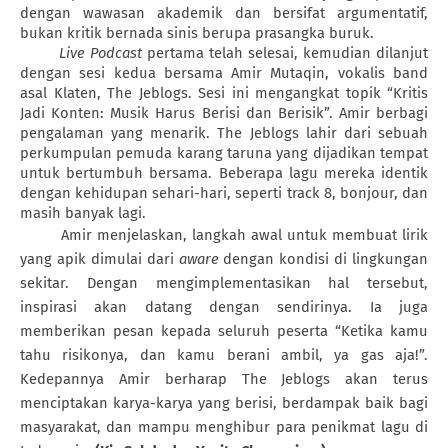
dengan wawasan akademik dan bersifat argumentatif,
bukan kritik bernada sinis berupa prasangka buruk.
Live Podcast
pertama telah selesai, kemudian dilanjut
dengan sesi kedua bersama Amir Mutaqin, vokalis band
asal Klaten, The Jeblogs. Sesi ini mengangkat topik “Kritis
Jadi Konten: Musik Harus Berisi dan Berisik”. Amir berbagi
pengalaman yang menarik. The Jeblogs lahir dari sebuah
perkumpulan pemuda karang taruna yang dijadikan tempat
untuk bertumbuh bersama. Beberapa lagu mereka identik
dengan kehidupan sehari-hari, seperti track 8, bonjour, dan
masih banyak lagi.
Amir menjelaskan, langkah awal untuk membuat lirik
yang apik dimulai dari
aware
dengan kondisi di lingkungan
sekitar. Dengan mengimplementasikan hal tersebut,
inspirasi akan datang dengan sendirinya. Ia juga
memberikan pesan kepada seluruh peserta “Ketika kamu
tahu risikonya, dan kamu berani ambil, ya gas aja!”.
Kedepannya Amir berharap The Jeblogs akan terus
menciptakan karya-karya yang berisi, berdampak baik bagi
masyarakat, dan mampu menghibur para penikmat lagu di