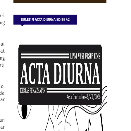
ari
BULETIN ACTA DIURNA EDISI 42
ang
ai
at
ang
ti
do,
da
ar
an
nar