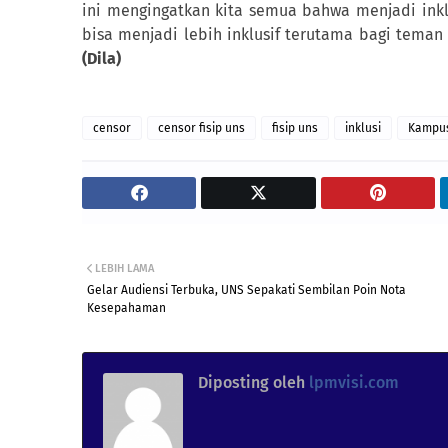
ini mengingatkan kita semua bahwa menjadi inkl
bisa menjadi lebih inklusif terutama bagi teman
(Dila)
censor
censor fisip uns
fisip uns
inklusi
Kampu
LEBIH LAMA
Gelar Audiensi Terbuka, UNS Sepakati Sembilan Poin Nota
Kesepahaman
Diposting oleh
lpmvisi.com