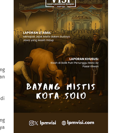
ung
an
 di
ng
nya