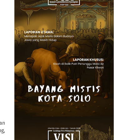
an
ng,