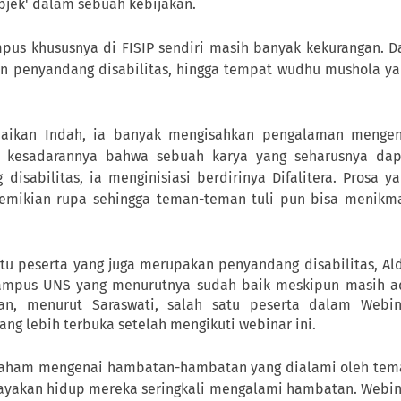
bjek' dalam sebuah kebijakan.
pus khususnya di FISIP sendiri masih banyak kekurangan. D
an penyandang disabilitas, hingga tempat wudhu mushola y
aikan Indah, ia banyak mengisahkan pengalaman mengen
ri kesadarannya bahwa sebuah karya yang seharusnya dap
isabilitas, ia menginisiasi berdirinya Difalitera. Prosa y
demikian rupa sehingga teman-teman tuli pun bisa menikma
atu peserta yang juga merupakan penyandang disabilitas, Al
kampus UNS yang menurutnya sudah baik meskipun masih a
an, menurut Saraswati, salah satu peserta dalam Webin
g lebih terbuka setelah mengikuti webinar ini.
 paham mengenai hambatan-hambatan yang dialami oleh tem
layakan hidup mereka seringkali mengalami hambatan. Webi