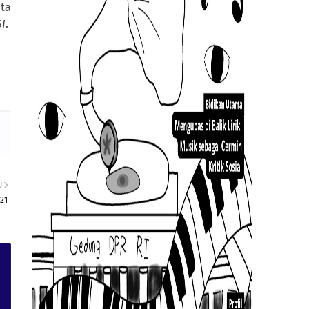
ita
SI
.
U
21