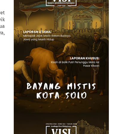
ret
ik
dua
ra,