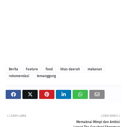
Berita
Feature
food
khas daerah
makanan
rekomendasi
temanggung
LEBIH LAMA
LEBIH BARU
Memaknai Mimpi dan Ambisi
Lewat The Greatest Showman