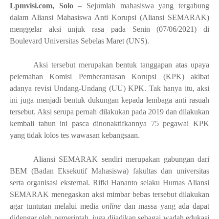
Lpmvisi.com, Solo
– Sejumlah mahasiswa yang tergabung
dalam Aliansi Mahasiswa Anti Korupsi (Aliansi SEMARAK)
menggelar aksi unjuk rasa pada Senin (07/06/2021) di
Boulevard Universitas Sebelas Maret (UNS).
Aksi tersebut merupakan bentuk tanggapan atas upaya
pelemahan Komisi Pemberantasan Korupsi (KPK) akibat
adanya revisi Undang-Undang (UU) KPK. Tak hanya itu, aksi
ini juga menjadi bentuk dukungan kepada lembaga anti rasuah
tersebut. Aksi serupa pernah dilakukan pada 2019 dan dilakukan
kembali tahun ini pasca dinonaktifkannya 75 pegawai KPK
yang tidak lolos tes wawasan kebangsaan.
Aliansi SEMARAK sendiri merupakan gabungan dari
BEM (Badan Eksekutif Mahasiswa) fakultas dan universitas
serta organisasi eksternal. Rifki Hananto selaku Humas Aliansi
SEMARAK menegaskan aksi mimbar bebas tersebut dilakukan
agar tuntutan melalui media
online
dan massa yang ada dapat
didengar oleh pemerintah, juga dijadikan sebagai wadah edukasi