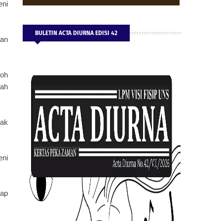
eni
BULETIN ACTA DIURNA EDISI 42
ian
roh
dah
pak
eni
iap