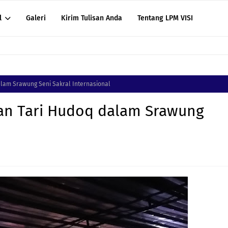
l
Galeri
Kirim Tulisan Anda
Tentang LPM VISI
alam Srawung Seni Sakral Internasional
an Tari Hudoq dalam Srawung