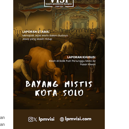
kan
’an