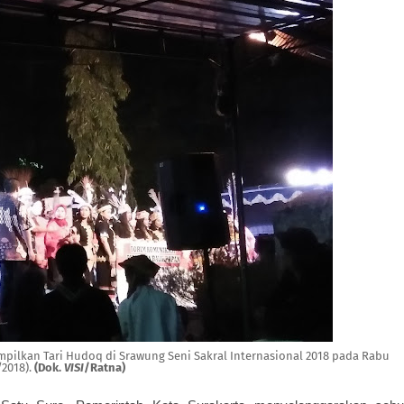
mpilkan Tari Hudoq di Srawung Seni Sakral Internasional 2018 pada Rabu
/2018).
(Dok.
VISI
/Ratna)