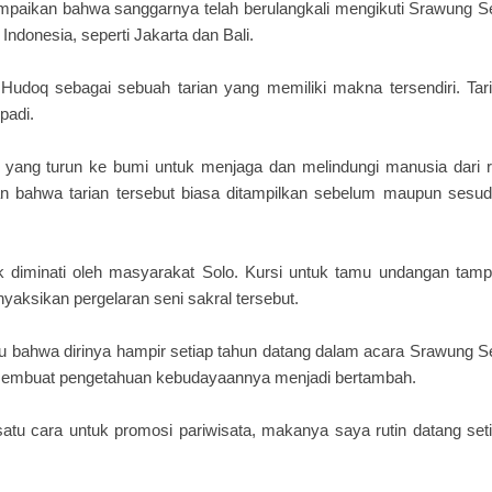
ampaikan bahwa sanggarnya telah berulangkali mengikuti Srawung S
 Indonesia, seperti Jakarta dan Bali.
Hudoq sebagai sebuah tarian yang memiliki makna tersendiri. Tar
padi.
an yang turun ke bumi untuk menjaga dan melindungi manusia dari 
n bahwa tarian tersebut biasa ditampilkan sebelum maupun sesu
k diminati oleh masyarakat Solo. Kursi untuk tamu undangan tam
yaksikan pergelaran seni sakral tersebut.
ku bahwa dirinya hampir setiap tahun datang dalam acara Srawung S
 membuat pengetahuan kebudayaannya menjadi bertambah.
tu cara untuk promosi pariwisata, makanya saya rutin datang set