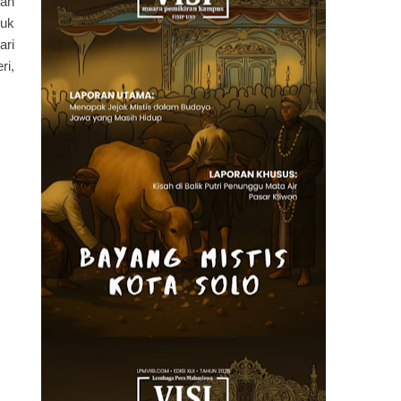
uah
juk
ari
ri,