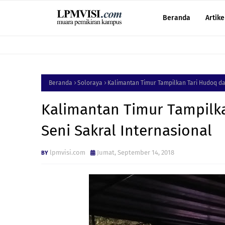
Beranda
Artike
Beranda
Soloraya
Kalimantan Timur Tampilkan Tari Hudoq d
Kalimantan Timur Tampilk
Seni Sakral Internasional
lpmvisi.com
Jumat, September 14, 2018