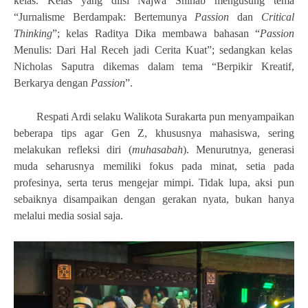
kelas. Kelas yang diisi Najwa Shihab mengusung tema
“Jurnalisme Berdampak: Bertemunya
Passion
dan
Critical
Thinking
”; kelas Raditya Dika membawa bahasan “
Passion
Menulis: Dari Hal Receh jadi Cerita Kuat”; sedangkan kelas
Nicholas Saputra dikemas dalam tema “Berpikir Kreatif,
Berkarya dengan
Passion
”.
Respati Ardi selaku Walikota Surakarta pun menyampaikan
beberapa tips agar Gen Z, khususnya mahasiswa, sering
melakukan refleksi diri (
muhasabah
). Menurutnya, generasi
muda seharusnya memiliki fokus pada minat, setia pada
profesinya, serta terus mengejar mimpi. Tidak lupa, aksi pun
sebaiknya disampaikan dengan gerakan nyata, bukan hanya
melalui media sosial saja.