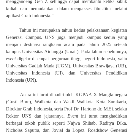
menggandeng Gen Z sehingga dapat membantu ketika sibuk
kuliah dan memudahkan dalam mengakses fitur-fitur melalui
aplikasi Grab Indonesia.”
Tahun ini merupakan tahun kedua pelaksanaan kegiatan
Generasi Campus. UNS juga menjadi kampus kedua yang
menjadi destinasi rangkaian acara pada tahun 2025 setelah
kampus Universitas Airlangga (Unair). Pada tahun sebelumnya,
event
digelar di empat perguruan tinggi negeri Indonesia, yaitu
Universitas Gadjah Mada (UGM), Universitas Brawijaya (UB),
Universitas Indonesia (UI), dan Universitas Pendidikan
Indonesia (UPI).
Acara ini turut dihadiri oleh KGPAA X Mangkunegara
(Gusti Bhre), Walikota dan Wakil Walikota Kota Surakarta,
Direktur Grab Indonesia, serta Prof Dr. Hartono dr. M.Si. selaku
Rektor UNS dan jajarannya.
Event
ini turut menghadirkan
berbagai tokoh publik seperti Najwa Shihab, Raditya Dika,
Nicholas Saputra, dan Jovial da Lopez. Roadshow Generasi