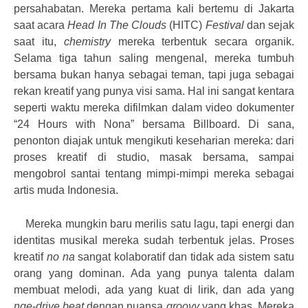
persahabatan. Mereka pertama kali bertemu di Jakarta
saat acara
Head In The Clouds
(HITC)
Festival
dan sejak
saat itu,
chemistry
mereka terbentuk secara organik.
Selama tiga tahun saling mengenal, mereka tumbuh
bersama bukan hanya sebagai teman, tapi juga sebagai
rekan kreatif yang punya visi sama. Hal ini sangat kentara
seperti waktu mereka difilmkan dalam video dokumenter
“24 Hours with Nona” bersama Billboard. Di sana,
penonton diajak untuk mengikuti keseharian mereka: dari
proses kreatif di studio, masak bersama, sampai
mengobrol santai tentang mimpi-mimpi mereka sebagai
artis muda Indonesia.
Mereka mungkin baru merilis satu lagu, tapi energi dan
identitas musikal mereka sudah terbentuk jelas. Proses
kreatif
no na
sangat kolaboratif dan tidak ada sistem satu
orang yang dominan. Ada yang punya talenta dalam
membuat melodi, ada yang kuat di lirik, dan ada yang
nge
-
drive
beat
dengan nuansa
groovy
yang khas. Mereka