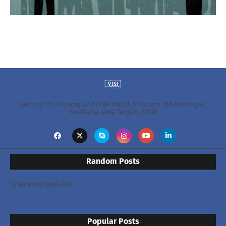
Gedung 2 lt. 2 Ruang 2.2.2 FISIP UNS Jl. Ir. Sutami 36A Kentingan,
Surakarta, Jawa Tengah, 57126
Random Posts
3/random/post-list
Popular Posts