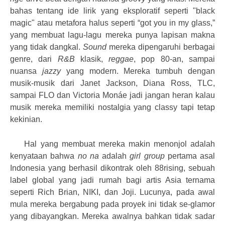
bahas tentang ide lirik yang eksploratif seperti "black
magic" atau metafora halus seperti “got you in my glass,”
yang membuat lagu-lagu mereka punya lapisan makna
yang tidak dangkal.
Sound
mereka dipengaruhi berbagai
genre, dari
R&B
klasik,
reggae
, pop 80-an, sampai
nuansa
jazzy
yang modern. Mereka tumbuh dengan
musik-musik dari Janet Jackson, Diana Ross, TLC,
sampai FLO dan Victoria Monáe jadi jangan heran kalau
musik mereka memiliki nostalgia yang classy tapi tetap
kekinian.
Hal yang membuat mereka makin menonjol adalah
kenyataan bahwa
no na
adalah
girl group
pertama asal
Indonesia yang berhasil dikontrak oleh 88rising, sebuah
label global yang jadi rumah bagi artis Asia ternama
seperti Rich Brian, NIKI, dan Joji. Lucunya, pada awal
mula mereka bergabung pada proyek ini tidak se-glamor
yang dibayangkan. Mereka awalnya bahkan tidak sadar