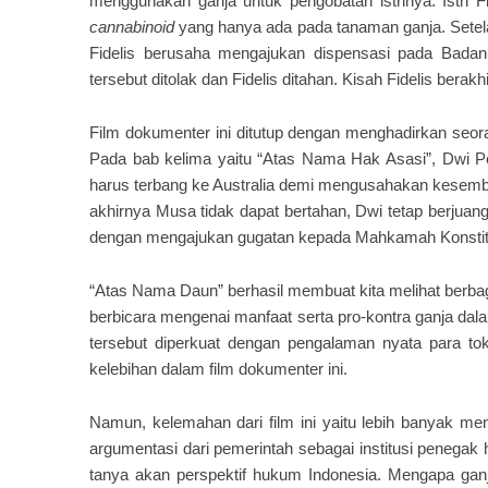
menggunakan ganja untuk pengobatan istrinya. Istri F
cannabinoid
yang hanya ada pada tanaman ganja. Sete
Fidelis berusaha mengajukan dispensasi pada Bada
tersebut ditolak dan Fidelis ditahan. Kisah Fidelis berakhi
Film dokumenter ini ditutup dengan menghadirkan seor
Pada bab kelima yaitu “Atas Nama Hak Asasi”, Dwi P
harus terbang ke Australia demi mengusahakan kesemb
akhirnya Musa tidak dapat bertahan, Dwi tetap berjua
dengan mengajukan gugatan kepada Mahkamah Konstitusi
“Atas Nama Daun” berhasil membuat kita melihat berbag
berbicara mengenai manfaat serta pro-kontra ganja dala
tersebut diperkuat dengan pengalaman nyata para to
kelebihan dalam film dokumenter ini.
Namun, kelemahan dari film ini yaitu lebih banyak me
argumentasi dari pemerintah sebagai institusi penega
tanya akan perspektif hukum Indonesia. Mengapa ganja