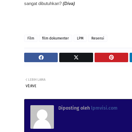
sangat dibutuhkan?
(Diva)
Film
film dokumenter
LPM
Resensi
LEBIH LAMA
VÉ:RVE
Diposting oleh
lpmvisi.com