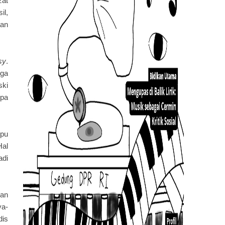
zat
il,
aan
sy
.
gga
ski
upa
mpu
Hal
adi
gan
ya-
dis