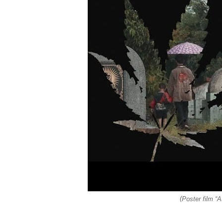
(
Poster film “