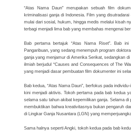
“Atas Nama Daun” merupakan sebuah film dokume
kriminalisasi ganja di Indonesia. Film yang disutradara
mulai dari sosial, hukum, hingga medis melalui kisah n
terbagi menjadi lima bab yang membahas mengenai ber
Bab pertama bertajuk “Atas Nama Riset”. Bab ini 
Pangaribuan, yang sedang menempuh program doktoral d
ganja yang menjamur di Amerika Serikat, sedangkan di 
ilmiah berjudul “Causes and Consequences of The War 
yang menjadi dasar pembuatan film dokumenter ini sel
Bab kedua, “Atas Nama Daun”, berfokus pada individu-
kini menjadi aktivis. Tokoh pertama pada bab kedua y
selama satu tahun akibat kepemilikan ganja. Selama di 
membuktikan bahwa kreativitasnya bukan pengaruh dar
di Lingkar Ganja Nusantara (LGN) yang memperjuangkan 
Sama halnya seperti Angki, tokoh kedua pada bab kedu