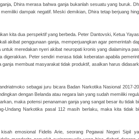
anja, Dhira merasa bahwa ganja bukanlah sesuatu yang buruk. Dh
memiliki dampak negatif. Meski demikian, Dhira tetap berjuang hin
an kita dua perspektif yang berbeda. Peter Dantovski, Ketua Yaya
a kali akibat penggunaan ganja, memperjuangkan agar pemerintah da
a untuk meredakan nyeri akibat neuropati kronis yang dialaminya pa
 digerakkan. Peter sendiri merasa tidak keberatan apabila pemerin
ganja membuat masyarakat tidak produktif, asalkan harus didasar
driatmoko sebagai juru bicara Badan Narkotika Nasional 2017-2
ndingkan dengan Belanda atau negara lain yang sudah memiliki regul
ggarkan, maka potensi penanaman ganja yang sangat besar itu tidak b
g-Undang Narkotika pasal 112 masih berlaku, maka kita tidak b
isah emosional Fidelis Arie, seorang Pegawai Negeri Sipil y