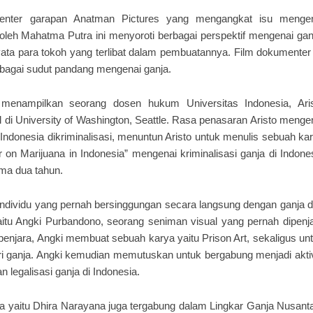
nter garapan Anatman Pictures yang mengangkat isu mengen
i oleh Mahatma Putra ini menyoroti berbagai perspektif mengenai gan
yata para tokoh yang terlibat dalam pembuatannya. Film dokumenter 
bagai sudut pandang mengenai ganja.
menampilkan seorang dosen hukum Universitas Indonesia, Ari
i University of Washington, Seattle. Rasa penasaran Aristo menge
Indonesia dikriminalisasi, menuntun Aristo untuk menulis sebuah ka
on Marijuana in Indonesia” mengenai kriminalisasi ganja di Indone
ama dua tahun.
individu yang pernah bersinggungan secara langsung dengan ganja 
aitu Angki Purbandono, seorang seniman visual yang pernah dipenj
penjara, Angki membuat sebuah karya yaitu Prison Art, sekaligus un
i ganja. Angki kemudian memutuskan untuk bergabung menjadi akti
legalisasi ganja di Indonesia.
a yaitu Dhira Narayana juga tergabung dalam Lingkar Ganja Nusant