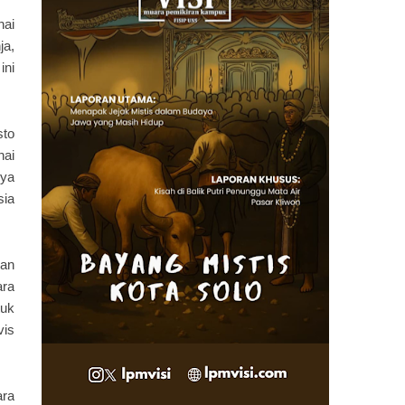
ai
ja,
ini
sto
nai
rya
sia
dan
ara
tuk
vis
ara