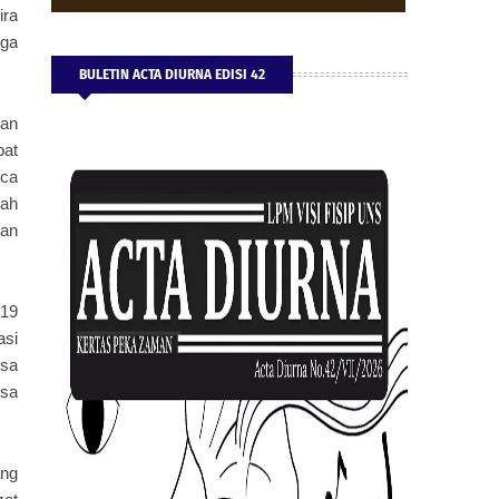
ira
gga
BULETIN ACTA DIURNA EDISI 42
san
pat
sca
tah
kan
019
asi
isa
isa
ang