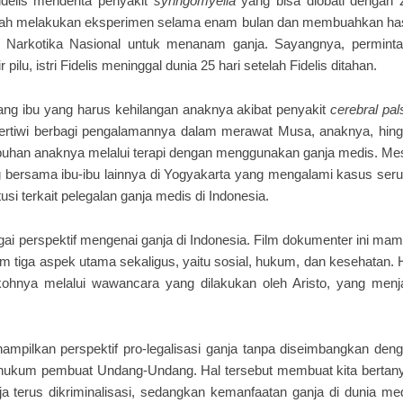
idelis menderita penyakit
syringomyelia
yang bisa diobati dengan 
lah melakukan eksperimen selama enam bulan dan membuahkan has
n Narkotika Nasional untuk menanam ganja. Sayangnya, permint
r pilu, istri Fidelis meninggal dunia 25 hari setelah Fidelis ditahan.
ang ibu yang harus kehilangan anaknya akibat penyakit
cerebral
pal
ertiwi berbagi pengalamannya dalam merawat Musa, anaknya, hin
uhan anaknya melalui terapi dengan menggunakan ganja medis. Me
ng bersama ibu-ibu lainnya di Yogyakarta yang mengalami kasus ser
 terkait pelegalan ganja medis di Indonesia.
ai perspektif mengenai ganja di Indonesia. Film dokumenter ini ma
m tiga aspek utama sekaligus, yaitu sosial, hukum, dan kesehatan. 
kohnya melalui wawancara yang dilakukan oleh Aristo, yang menj
nampilkan perspektif pro-legalisasi ganja tanpa diseimbangkan den
k hukum pembuat Undang-Undang. Hal tersebut membuat kita bertan
 terus dikriminalisasi, sedangkan kemanfaatan ganja di dunia me