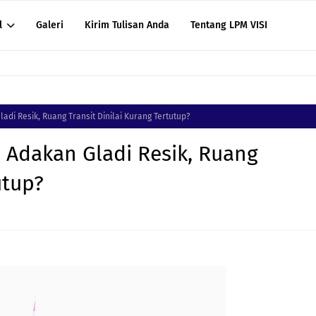
l
Galeri
Kirim Tulisan Anda
Tentang LPM VISI
di Resik, Ruang Transit Dinilai Kurang Tertutup?
Adakan Gladi Resik, Ruang
utup?