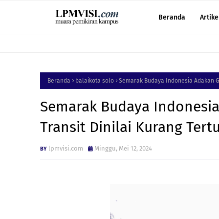
Beranda
Artike
Beranda
balaikota solo
Semarak Budaya Indonesia Adakan Gla
Semarak Budaya Indonesia 
Transit Dinilai Kurang Tert
lpmvisi.com
Minggu, Mei 12, 2024