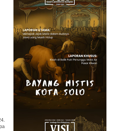
4.
upa