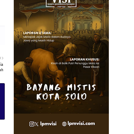
U
ia
ah