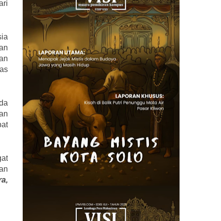
ari
ia
kan
tan
has
ada
an
pat
at
an
ra,