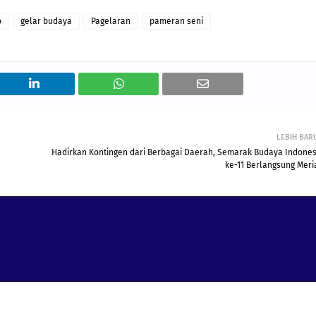
o
gelar budaya
Pagelaran
pameran seni
LEBIH BAR
Hadirkan Kontingen dari Berbagai Daerah, Semarak Budaya Indones
ke-11 Berlangsung Meri