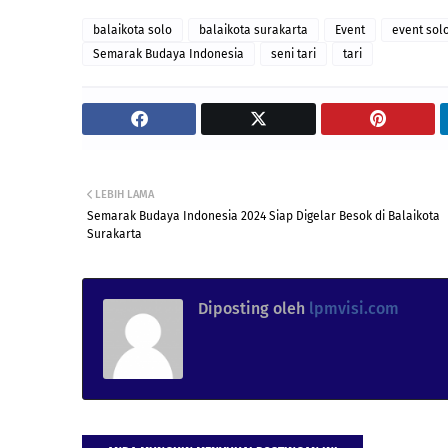
balaikota solo
balaikota surakarta
Event
event sol
Semarak Budaya Indonesia
seni tari
tari
LEBIH LAMA
Semarak Budaya Indonesia 2024 Siap Digelar Besok di Balaikota
Surakarta
Diposting oleh
lpmvisi.com