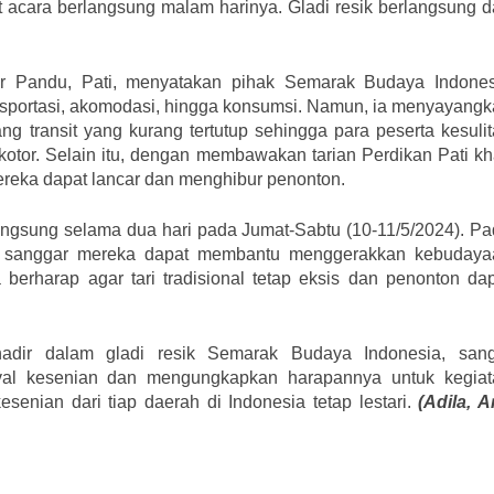
at acara berlangsung malam harinya. Gladi resik berlangsung d
ar Pandu, Pati, menyatakan pihak Semarak Budaya Indones
ransportasi, akomodasi, hingga konsumsi. Namun, ia menyayang
ng transit yang kurang tertutup sehingga para peserta kesuli
kotor. Selain itu, dengan membawakan tarian Perdikan Pati k
ereka dapat lancar dan menghibur penonton.
ngsung selama dua hari pada Jumat-Sabtu (10-11/5/2024). P
ya sanggar mereka dapat membantu menggerakkan kebudaya
a berharap agar tari tradisional tetap eksis dan penonton da
hadir dalam gladi resik Semarak Budaya Indonesia, sang
ival kesenian dan mengungkapkan harapannya untuk kegiat
esenian dari tiap daerah di Indonesia tetap lestari.
(Adila, A