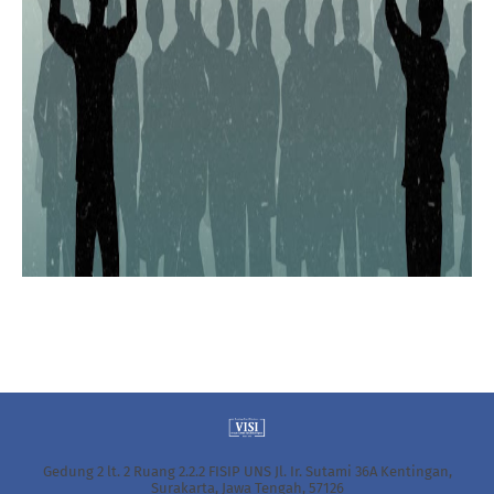
Gedung 2 lt. 2 Ruang 2.2.2 FISIP UNS Jl. Ir. Sutami 36A Kentingan,
Surakarta, Jawa Tengah, 57126