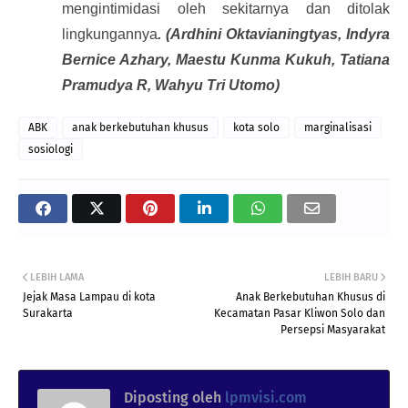
mengintimidasi oleh sekitarnya dan ditolak
lingkungannya
. (Ardhini Oktavianingtyas, Indyra
Bernice Azhary, Maestu Kunma Kukuh, Tatiana
Pramudya R, Wahyu Tri Utomo)
ABK
anak berkebutuhan khusus
kota solo
marginalisasi
sosiologi
LEBIH LAMA
LEBIH BARU
Jejak Masa Lampau di kota
Anak Berkebutuhan Khusus di
Surakarta
Kecamatan Pasar Kliwon Solo dan
Persepsi Masyarakat
Diposting oleh
lpmvisi.com