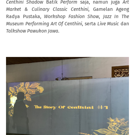
Centhini Shadow
Batik
Perform
saja, namun juga
Art
Market & Culinary Classic Centhini
, Gamelan Ageng
Radya Pustaka,
Workshop
Fashion Show
,
Jazz In The
Museum Performing Art Of Centhini
, serta
Live Music
dan
Talkshow Pawukon Jawa
.