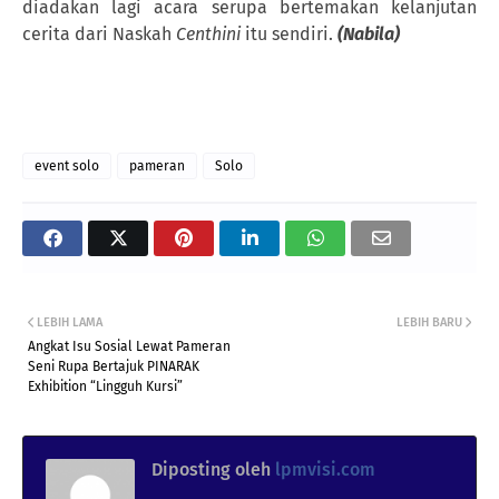
diadakan lagi acara serupa bertemakan kelanjutan
cerita dari Naskah
Centhini
itu sendiri.
(Nabila)
event solo
pameran
Solo
LEBIH LAMA
LEBIH BARU
Angkat Isu Sosial Lewat Pameran
Seni Rupa Bertajuk PINARAK
Exhibition “Lingguh Kursi”
Diposting oleh
lpmvisi.com