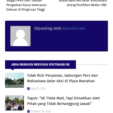
Satgas PPKS UNS : Wadah
Aliansi BEM UNS Gelar Konsolidasi
Pengaduan Kasus kekerasan
Jelang Pemilihan Rektor UNS
Seksual di Perguruan Tinggi
Diposting oleh
lpmvisi.com
ANDA MUNGKIN MENYUKAI POSTINGAN INI
Tolak RUU Penyiaran, Gabungan Pers dan
Mahasiswa Gelar Aksi di Plaza Manahan
May 22, 2024
Teguh: “GE Tidak Mati, Tapi Dimatikan oleh
Pihak yang Tidak Bertanggung Jawab”
October 24, 2022