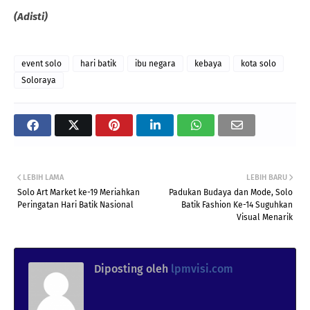
(Adisti)
event solo
hari batik
ibu negara
kebaya
kota solo
Soloraya
LEBIH LAMA
LEBIH BARU
Solo Art Market ke-19 Meriahkan
Padukan Budaya dan Mode, Solo
Peringatan Hari Batik Nasional
Batik Fashion Ke-14 Suguhkan
Visual Menarik
Diposting oleh
lpmvisi.com