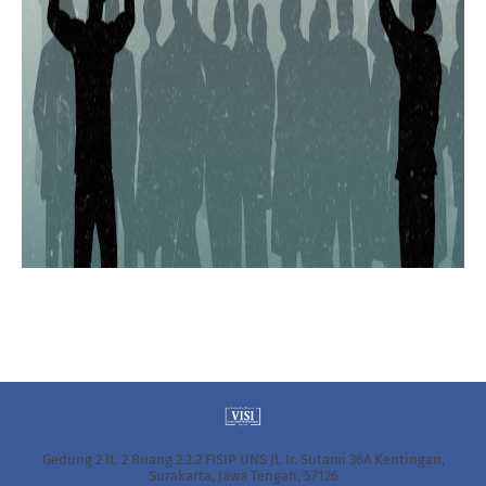
Gedung 2 lt. 2 Ruang 2.2.2 FISIP UNS Jl. Ir. Sutami 36A Kentingan,
Surakarta, Jawa Tengah, 57126