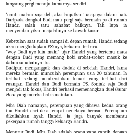
langsung pergi menuju kamarnya sendiri.
‘nanti malam saja deh, aku lanjutkan’ ucapnya dalam hati.
Daripada dongkol Budi mau pergi saja bermain ps di rumah
Handri salah satu sahabat baiknya. Tak lupa ia
menyembunyikan majalahnya ke bawah kasur
Kebetulan saat sudah sampai di depan rumah, Handri sedang
akan menghidupkan PS2nya, keluaran terbaru.
“woy Budi ayo kita main” ujar Handri yang bertemu mata
dengan Budi yang memang hobi srobat-srobot masuk ke
dalam sahabatnya itu.
Budipun mengangguk dan duduk di sebelah Handri, lama
mereka bermain munculah perempuan usia 20 tahunan. Ia
terlihat sedang membersihkan lemari yang terlihat dari
ruangan Handri dan Budi bermain PS. Sontak saja Budi
menjadi tak fokus, Handri berhasil memenangkan duel
Guitar
Hero
yang mereka habis mainkan.
Mba Diah namanya, perempuan yang dibawa kedua orang
tua Handri dari desa tempat neneknya berasal. Perempuan
dikuliahkan Ayah Handri, ia juga banyak membantu
pekerjaan rumah tangga keluarga Handri.
Menurut Budi, Mba Diah adalah orang yang cantik, dengan