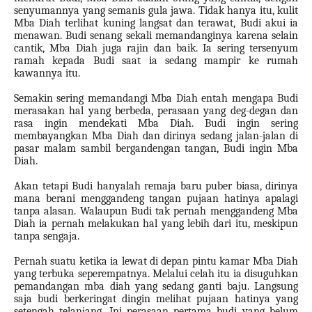
senyumannya yang semanis gula jawa. Tidak hanya itu, kulit
Mba Diah terlihat kuning langsat dan terawat, Budi akui ia
menawan. Budi senang sekali memandanginya karena selain
cantik, Mba Diah juga rajin dan baik. Ia sering tersenyum
ramah kepada Budi saat ia sedang mampir ke rumah
kawannya itu.
Semakin sering memandangi Mba Diah entah mengapa Budi
merasakan hal yang berbeda, perasaan yang deg-degan dan
rasa ingin mendekati Mba Diah. Budi ingin sering
membayangkan Mba Diah dan dirinya sedang jalan-jalan di
pasar malam sambil bergandengan tangan, Budi ingin Mba
Diah.
Akan tetapi Budi hanyalah remaja baru puber biasa, dirinya
mana berani menggandeng tangan pujaan hatinya apalagi
tanpa alasan. Walaupun Budi tak pernah menggandeng Mba
Diah ia pernah melakukan hal yang lebih dari itu, meskipun
tanpa sengaja.
Pernah suatu ketika ia lewat di depan pintu kamar Mba Diah
yang terbuka seperempatnya. Melalui celah itu ia disuguhkan
pemandangan mba diah yang sedang ganti baju. Langsung
saja budi berkeringat dingin melihat pujaan hatinya yang
setengah telanjang. Ini perasaan pertama budi yang belum