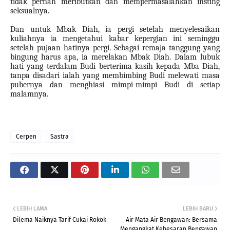
tidak pernah meributkan dan mempermasalahkan insting
seksualnya.
Dan untuk Mbak Diah, ia pergi setelah menyelesaikan
kuliahnya ia mengetahui kabar kepergian ini seminggu
setelah pujaan hatinya pergi. Sebagai remaja tanggung yang
bingung harus apa, ia merelakan Mbak Diah. Dalam lubuk
hati yang terdalam Budi berterima kasih kepada Mba Diah,
tanpa disadari ialah yang membimbing Budi melewati masa
pubernya dan menghiasi mimpi-mimpi Budi di setiap
malamnya.
Cerpen
Sastra
LEBIH LAMA
LEBIH BARU
Dilema Naiknya Tarif Cukai Rokok
Air Mata Air Bengawan: Bersama
Mengangkat Kebesaran Bengawan