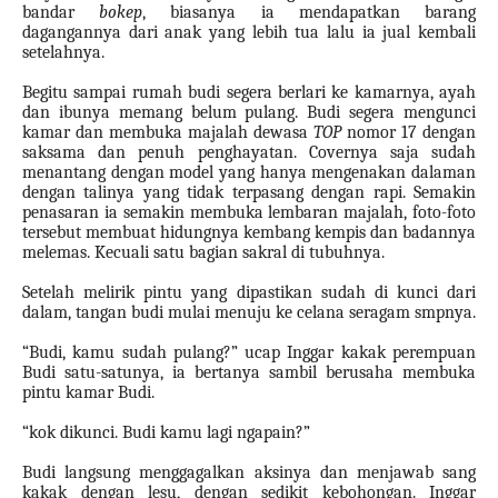
bandar
bokep
, biasanya ia mendapatkan barang
dagangannya dari anak yang lebih tua lalu ia jual kembali
setelahnya.
Begitu sampai rumah budi segera berlari ke kamarnya, ayah
dan ibunya memang belum pulang. Budi segera mengunci
kamar dan membuka majalah dewasa
TOP
nomor 17
dengan
saksama dan penuh penghayatan. Covernya saja sudah
menantang dengan model yang hanya mengenakan dalaman
dengan talinya yang tidak terpasang dengan rapi. Semakin
penasaran ia semakin membuka lembaran majalah, foto-foto
tersebut membuat hidungnya kembang kempis dan badannya
melemas. Kecuali satu bagian sakral di tubuhnya.
Setelah melirik pintu yang dipastikan sudah di kunci dari
dalam, tangan budi mulai menuju ke celana seragam smpnya.
“Budi, kamu sudah pulang?” ucap Inggar kakak perempuan
Budi satu-satunya, ia bertanya sambil berusaha membuka
pintu kamar Budi.
“kok dikunci. Budi kamu lagi ngapain?”
Budi langsung menggagalkan aksinya dan menjawab sang
kakak dengan lesu, dengan sedikit kebohongan. Inggar