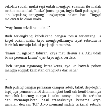
Sekolah sudah mulai sepi entah mengapa suasana itu malah
makin menambah “disko” jantungnya, ingin Budi pulang saja,
‘ah kepalang tanggung’ ungkapnya dalam hati. Tinggal
melewati belokan maka
“woy, lama sekali kamu bud”
Budi terjengkang kebelakang dengan posisi terlentang. Ia
kaget bukan main, Aryo mengagetkannya tepat sebelum ia
berbelok menuju lokasi perjanjian mereka.
“kamu ini ngapain tiduran, kaya mau di-
anu
aja. Aku udah
bawa pesenan kamu” ujar Aryo agak berbisik
“heh jangan ngomong keras-keras, ayo ke bawah pohon
mangga enggak kelihatan orang kita dari sana”
...
Budi pulang dengan perasaan campur aduk, takut, deg-degan,
tapi juga penasaran. Di dalam angkot budi tak henti-hentinya
memeluk kencang tasnya ia takut tasnya tiba-tiba terbuka
dan menampakkan hasil transaksinya bersama Aryo,
majalah dewasa
TOP.
Aryo memang sudah terkenal sebagai