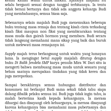
keluar kamar selain untuk makan. Ajaibnya majalah itu
selalu berganti sesuai dengan tanggal terbitannya. Ia tentu
tidak berani bertanya dan tidak ada anggota keluarga Budi
yang membahasnya, semua biasa saja.
Sebenarnya selain majalah Budi juga menemukan beberapa
buku tentang masa remaja dan tentang kisah cinta terkadang
kisah fiksi maupun non fiksi yang membicarakan tentang
masa muda dan gairah hormon yang membara. Budi secara
tidak langsung memahami mana sikap yang baik dan buruk
untuk melewati masa remajanya ini.
Supply
majah terus berlangsung untuk waktu yang lumayan
lama. Ia mengingat betul
supply
majalah ditutup dengan
buku
Di Balik Jendela SMP
karya penulis Mira W. Dari situ ia
mengerti bahwa membuang masa muda untuk sesuatu yang
belum saatnya merupakan tindakan yang tidak keren dan
juga merepotkan.
Sampai berakhirnya semua hubungan distributor dan
konsumen ini berlanjut Budi sama sekali tidak tahu siapa
dalang dibalik pelaku semua ini. Budi juga tidak ingin tahu, ia
malah berterima kasih kepada keluarganya. Ia merasa
dihargai dan disayangi oleh keluarganya, ia merasa disayangi
karena keluarganya bisa memahami masa pubertasnya dan