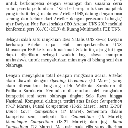
untuk berkompetisi dengan semangat dan suasana ceria
antar peserta perlombaan. “Kita berharap untuk semua pihak
yang terkait dengan adanya Artefac UNS, datang dengan rasa
senang dan keluar dari Artefac dengan perasaan bahagia,”
ujar Dwiyan Nur Fauzi selaku CEO Artefac UNS 2019 melalui
konferensi pers (06/03/2019) di Ruang Multimedia FEB UNS.
Sebagai salah satu rangkaian Dies Natalis UNS ke-43, Dwiyan
berharap Artefac dapat lebih memperkenalkan UNS,
khususnya FEB ke kancah nasional. Selain itu, ajang ini juga
dapat dijadikan sebagai wadah bagi siswa maupun
mahasiswa untuk menyalurkan minatnya di bidang seni dan
olahraga.
Dengan menyajikan total delapan rangkaian acara, Artefac
akan diawali dengan
Opening Ceremony
(10 Maret) yang
akan diresmikan langsung oleh Walikota Surakarta di
Balikota Surakarta. Kemudian dilanjutkan oleh rangkaian
kompetisi seni serta olahraga tingkat Solo Raya hingga
Nasional. Kompetisi olahraga terdiri atas Basket
Competition
(9-17 Maret); Futsal
Competition
(18-22 Maret); serta K-POP
Dance Cover Competition
(17 Maret). Sementara dalam
kompetisi seni, meliputi Tari
Competition
(16 Maret);
Monologue Competition
(18-21 Maret); dan juga
Band
Competition
(22 Maret). Melansir pada rilis yang diterima