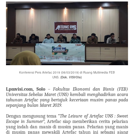
Konferensi Pers Artefac 2019 (06/03/2019) di Ruang Multimedia FEB
UNS.
(Dok.
VISI
/Ola)
Lpmvisi.com, Solo
–
Fakultas Ekonomi dan Bisnis (FEB)
Universitas Sebelas Maret (UNS) kembali menghadirkan acara
tahunan Artefac yang bertajuk keceriaan musim panas pada
sepanjang bulan Maret 2019
.
Dengan mengusung tema “
The Leisure of Artefac UNS : Sweet
Escape in Summer
”, Artefac siap memberikan cerita pelarian
yang indah dan manis di musim panas. Pelarian yang manis
di musim panas mewakili Artefac tahun ini sebagai ajang