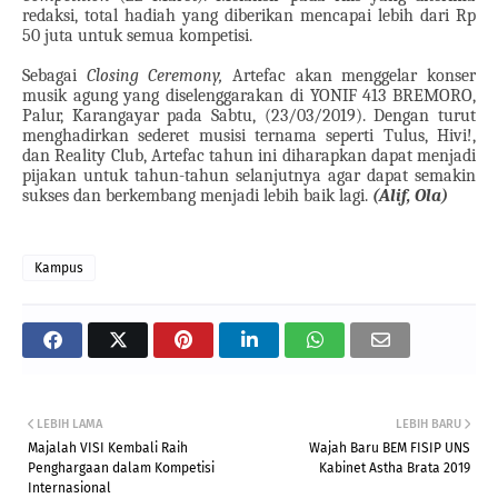
redaksi, total hadiah yang diberikan mencapai lebih dari Rp
50 juta untuk semua kompetisi.
Sebagai
Closing Ceremony,
Artefac akan menggelar konser
musik agung yang diselenggarakan di YONIF 413 BREMORO,
Palur, Karangayar pada Sabtu, (23/03/2019). Dengan turut
menghadirkan sederet musisi ternama seperti Tulus, Hivi!,
dan Reality Club, Artefac tahun ini diharapkan dapat menjadi
pijakan untuk tahun-tahun selanjutnya agar dapat semakin
sukses dan berkembang menjadi lebih baik lagi.
(Alif, Ola)
Kampus
LEBIH LAMA
LEBIH BARU
Majalah VISI Kembali Raih
Wajah Baru BEM FISIP UNS
Penghargaan dalam Kompetisi
Kabinet Astha Brata 2019
Internasional