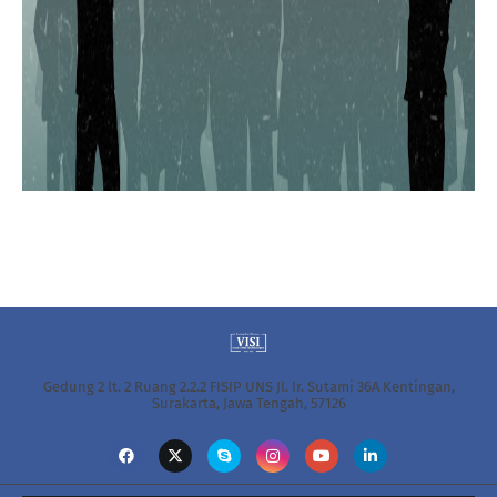
Gedung 2 lt. 2 Ruang 2.2.2 FISIP UNS Jl. Ir. Sutami 36A Kentingan,
Surakarta, Jawa Tengah, 57126