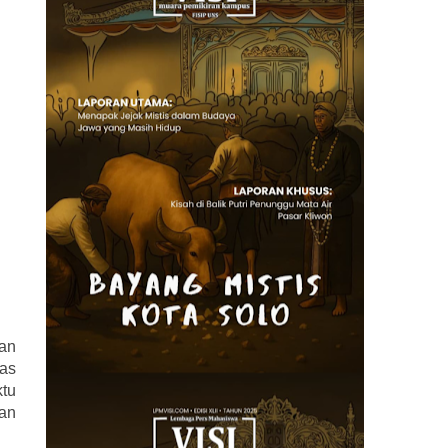
n 
as 
tu 
an 