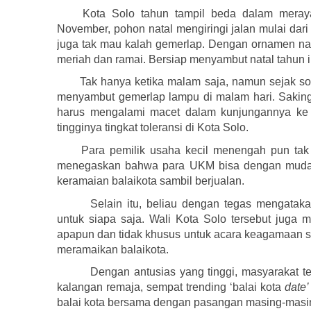
Kota Solo tahun tampil beda dalam merayak
November, pohon natal mengiringi jalan mulai dari 
juga tak mau kalah gemerlap. Dengan ornamen natal
meriah dan ramai. Bersiap menyambut natal tahun i
Tak hanya ketika malam saja, namun sejak so
menyambut gemerlap lampu di malam hari. Saking 
harus mengalami macet dalam kunjungannya ke Sol
tingginya tingkat toleransi di Kota Solo.
Para pemilik usaha kecil menengah pun tak 
menegaskan bahwa para UKM bisa dengan mudah m
keramaian balaikota sambil berjualan. 
Selain itu, beliau dengan tegas mengatak
untuk siapa saja. Wali Kota Solo tersebut juga
apapun dan tidak khusus untuk acara keagamaan sa
meramaikan balaikota.
Dengan antusias yang tinggi, masyarakat t
kalangan remaja, sempat trending ‘balai kota 
date’
balai kota bersama dengan pasangan masing-masin