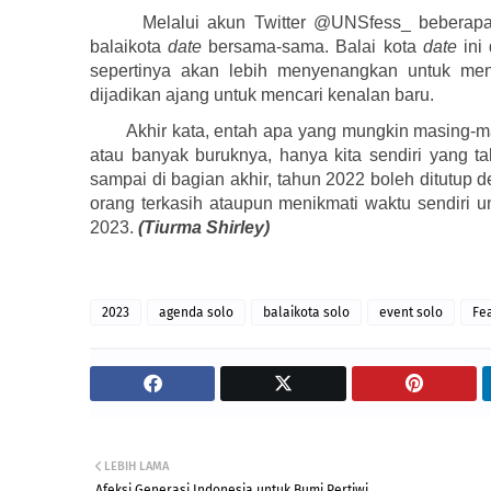
Melalui akun Twitter @UNSfess_ beberapa
balaikota 
date
 bersama-sama. Balai kota 
date
 ini
sepertinya akan lebih menyenangkan untuk men
dijadikan ajang untuk mencari kenalan baru.
Akhir kata, entah apa yang mungkin masing-mas
atau banyak buruknya, hanya kita sendiri yang 
sampai di bagian akhir, tahun 2022 boleh ditutup
orang terkasih ataupun menikmati waktu sendiri 
2023. 
(Tiurma Shirley)
2023
agenda solo
balaikota solo
event solo
Fe
LEBIH LAMA
Afeksi Generasi Indonesia untuk Bumi Pertiwi