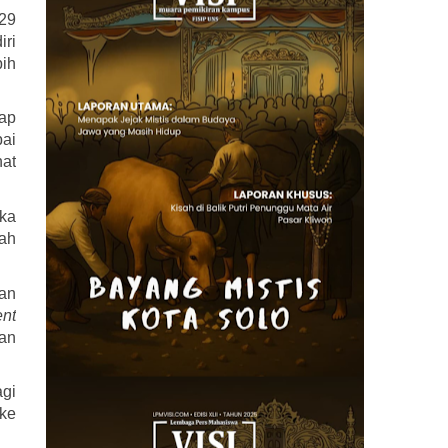
29 
ri 
ih 
ap 
ai 
at 
ka 
ah 
an 
ent
an 
gi 
ke 