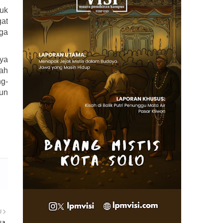
k 
at 
a 
ya 
ah 
ng-
un 
U
sa