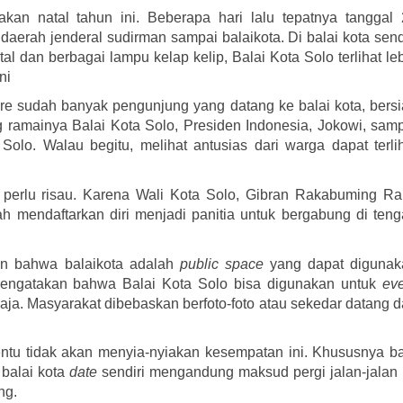
an natal tahun ini. Beberapa hari lalu tepatnya tanggal 
daerah jenderal sudirman sampai balaikota. Di balai kota sendi
 dan berbagai lampu kelap kelip, Balai Kota Solo terlihat leb
ni
re sudah banyak pengunjung yang datang ke balai kota, bersi
ramainya Balai Kota Solo, Presiden Indonesia, Jokowi, samp
o. Walau begitu, melihat antusias dari warga dapat terlih
perlu risau. Karena Wali Kota Solo, Gibran Rakabuming Ra
endaftarkan diri menjadi panitia untuk bergabung di teng
an bahwa balaikota adalah 
public space
 yang dapat digunak
 mengatakan bahwa Balai Kota Solo bisa digunakan untuk 
ev
ja. Masyarakat dibebaskan berfoto-foto atau sekedar datang d
entu tidak akan menyia-nyiakan kesempatan ini. Khususnya ba
 balai kota 
date
 sendiri mengandung maksud pergi jalan-jalan 
g. 