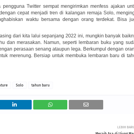
 pengguna Twitter sempat mengirimkan menfess ajakan untu
 dengan cepat menjadi tren di kalangan remaja Solo, menging
ghabiskan waktu bersama dengan orang terdekat. Bisa jug
ing dari kita lalui sepanjang 2022 ini, mungkin banyak baikn
tahu dan merasakan. Namun, seperti lembaran buku yang sud
 dengan perasaan senang ataupun lega. Berkumpul dengan ora
untuk merenung. Bersiap untuk membuka lembaran baru di tah
ature
Solo
tahun baru
LEBIH BAR
Meraih Asa di Ujung Ma