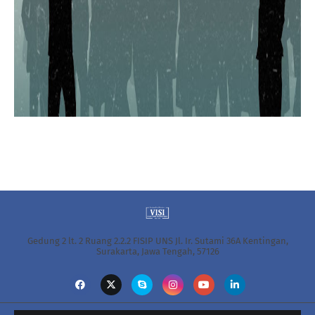
Gedung 2 lt. 2 Ruang 2.2.2 FISIP UNS Jl. Ir. Sutami 36A Kentingan,
Surakarta, Jawa Tengah, 57126