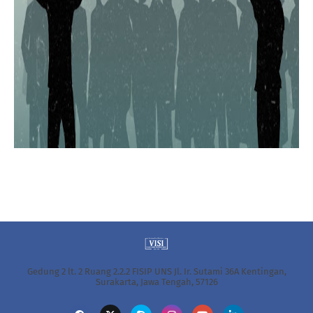
Gedung 2 lt. 2 Ruang 2.2.2 FISIP UNS Jl. Ir. Sutami 36A Kentingan,
Surakarta, Jawa Tengah, 57126