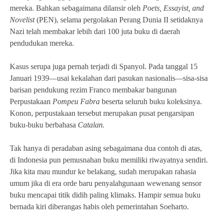
mereka. Bahkan sebagaimana dilansir oleh
Poets, Essayist, and
Novelist
(PEN), selama pergolakan Perang Dunia II setidaknya
Nazi telah membakar lebih dari 100 juta buku di daerah
pendudukan mereka.
Kasus serupa juga pernah terjadi di Spanyol. Pada tanggal 15
Januari 1939—usai kekalahan dari pasukan nasionalis—sisa-sisa
barisan pendukung rezim Franco membakar bangunan
Perpustakaan
Pompeu Fabra
beserta seluruh buku koleksinya.
Konon, perpustakaan tersebut merupakan pusat pengarsipan
buku-buku berbahasa
Catalan.
Tak hanya di peradaban asing sebagaimana dua contoh di atas,
di Indonesia pun pemusnahan buku memiliki riwayatnya sendiri.
Jika kita mau mundur ke belakang, sudah merupakan rahasia
umum jika di era orde baru penyalahgunaan wewenang sensor
buku mencapai titik didih paling klimaks. Hampir semua buku
bernada kiri diberangas habis oleh pemerintahan Soeharto.