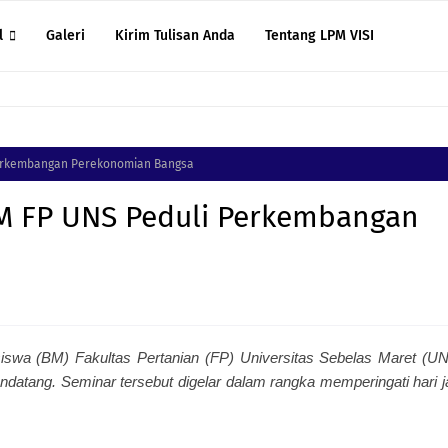
l
Galeri
Kirim Tulisan Anda
Tentang LPM VISI
Perkembangan Perekonomian Bangsa
M FP UNS Peduli Perkembangan
wa (BM) Fakultas Pertanian (FP) Universitas Sebelas Maret (U
ndatang. Seminar tersebut digelar dalam rangka memperingati hari j