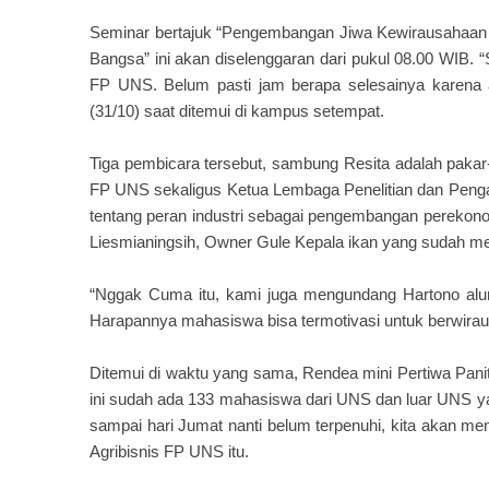
Seminar bertajuk “Pengembangan Jiwa Kewirausahaan M
Bangsa” ini akan diselenggaran dari pukul 08.00 WIB. “
FP UNS. Belum pasti jam berapa selesainya karena ad
(31/10) saat ditemui di kampus setempat.
Tiga pembicara tersebut, sambung Resita adalah pakar
FP UNS sekaligus Ketua Lembaga Penelitian dan Pen
tentang peran industri sebagai pengembangan perekono
Liesmianingsih, Owner Gule Kepala ikan yang sudah mem
“Nggak Cuma itu, kami juga mengundang Hartono alu
Harapannya mahasiswa bisa termotivasi untuk berwiraus
Ditemui di waktu yang sama, Rendea mini Pertiwa Pan
ini sudah ada 133 mahasiswa dari UNS dan luar UNS yan
sampai hari Jumat nanti belum terpenuhi, kita akan m
Agribisnis FP UNS itu.