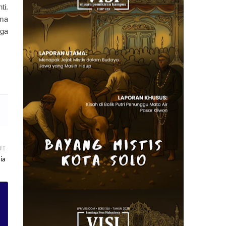
ti.
ama
rga
U
ia