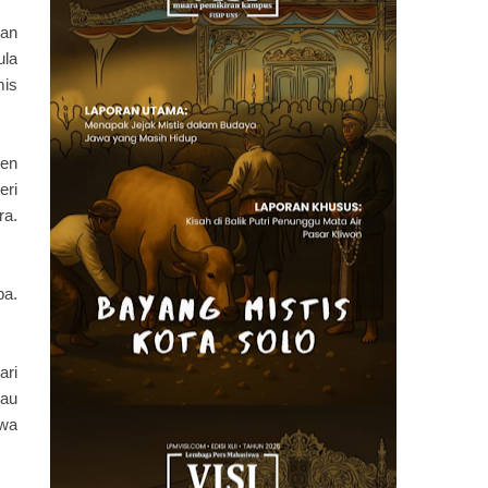
ian
ula
mis
sen
eri
ra.
pa.
ari
lau
swa