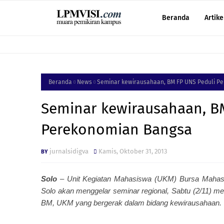
Beranda
Artike
Beranda
News
Seminar kewirausahaan, BM FP UNS Peduli 
Seminar kewirausahaan, B
Perekonomian Bangsa
jurnalsidigva
Kamis, Oktober 31, 2013
Solo
– Unit Kegiatan Mahasiswa (UKM) Bursa Mahasis
Solo akan menggelar seminar regional, Sabtu (2/11) me
BM, UKM yang bergerak dalam bidang kewirausahaan.