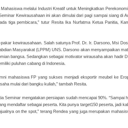
ahasiswa melalui Industri Kreatif untuk Meningkatkan Perekonom
Seminar Kewirausahaan ini akan dimulai dari pagi sampai siang di A
a tiga pembicara,” tutur Resita Ika Nurfatma Ketua Panitia, Ka
-pakar kewirausahaan. Salah satunya Prof. Dr. Ir. Darsono, Msi Do
gabdian Masyarakat (LPPM) UNS. Darsono akan menyampaikan mat
mian bangsa. Sedangkan sebagai motivator wirausaha akan hadir D
iliki puluhan cabang di Indonesia.
mni mahasiswa FP yang sukses menjadi eksportir meubel ke Ero
aha mulai dari bangku kuliah,” tambah Resita.
itia Seminar mengatakan persiapan sudah mencapai 90%. “Sampai h
g mendaftar sebagai peserta. Kita punya target150 peserta, jadi ka
enjualnya on the spot,” terang Rendea yang juga merupakan mahasi